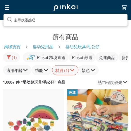
去尋找靈感吧
所有商品
媽咪寶寶
嬰幼兒用品
嬰幼兒玩具/毛公仔
(1)
Pinkoi 跨境直送
Pinkoi 嚴選
免運商品
折扣
適用年齡
功能
材質
(1)
顏色
熱門程度優先
1,000+ 件 “
嬰幼兒玩具/毛公仔
” 商品
免運