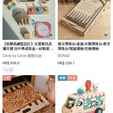
【前樂高總監設計】木質教玩具
復古彈珠台/桌遊/木製彈珠台/夜市
彌月禮 玩中學成長盒—好動冒險
彈珠台/聖誕禮物/交換禮物
家
Circle by Circle 圈圈玩旅
BON4D
HK$ 939.0
HK$ 239.1
可訂製
5 折
免運
83 折