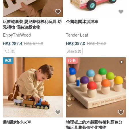
玩餅乾套裝 嬰兒蒙特梭利玩具 幼
企鵝老闆冰淇淋車
兒禮物 假裝遊戲食物
EnjoyTheWood
Tender Leaf
HK$ 287.4
HK$ 574.8
HK$ 397.0
HK$ 478.2
可訂製
綠色友善
免運
75 折
農場動物小火車
地理板上的木製蒙特梭利顏色分
類玩具蘑菇個性化禮物