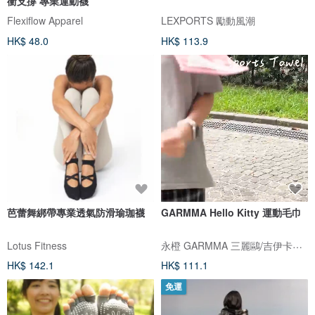
衝支撐 專業運動襪
Flexiflow Apparel
LEXPORTS 勵動風潮
HK$ 48.0
HK$ 113.9
芭蕾舞綁帶專業透氣防滑瑜珈襪
GARMMA Hello Kitty 運動毛巾
永橙 GARMMA 三麗鷗/吉伊卡哇/貓福珊迪/蠟筆小新正式授權商
Lotus Fitness
HK$ 142.1
HK$ 111.1
免運