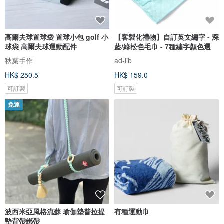
高爾夫球置球袋 置球小包 golf 小
【客製化禮物】自訂英文繡字 - 深
球袋 高爾夫球運動配件
藍/綠松色毛巾 - 7種繡字顏色選
秋葉手作
ad-lib
HK$ 250.5
HK$ 159.0
可訂製
可訂製
免運
波西米亞風格流蘇 瑜伽墊普拉提
有種運動巾
墊背帶綁帶