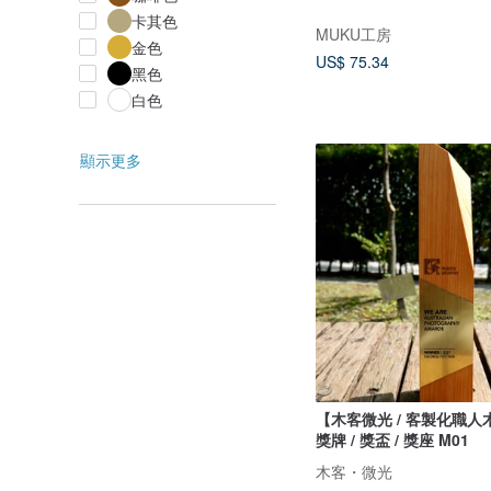
卡其色
MUKU工房
金色
US$ 75.34
黑色
白色
顯示更多
【木客微光 / 客製化職
獎牌 / 獎盃 / 獎座 M01
木客・微光