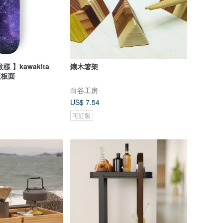
 】kawakita
鑲木箸架
滑板板面
白谷工房
US$ 7.54
可訂製