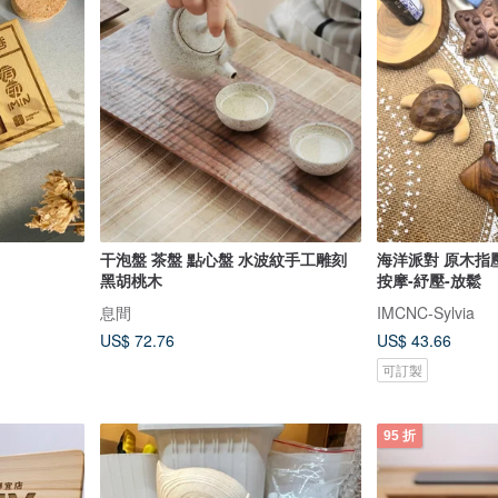
干泡盤 茶盤 點心盤 水波紋手工雕刻
海洋派對 原木指壓
黑胡桃木
按摩-紓壓-放鬆
息間
IMCNC-Sylvia
US$ 72.76
US$ 43.66
可訂製
95 折