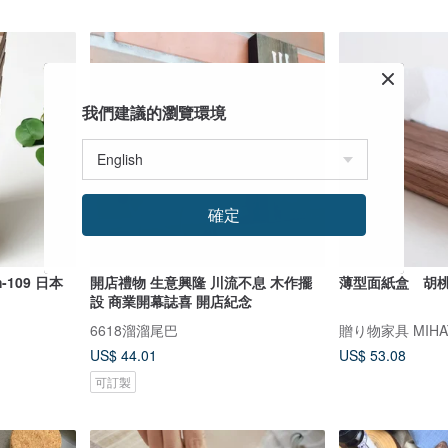
我們建議的瀏覽環境
確定
-109 日本
開店禮物 生意興隆 川流不息 木作擺
薄型面紙盒 胡
設 商業開幕誌喜 開店紀念
6618溜溜尾巴
贈り物家具 MIHA
US$ 44.01
US$ 53.08
可訂製