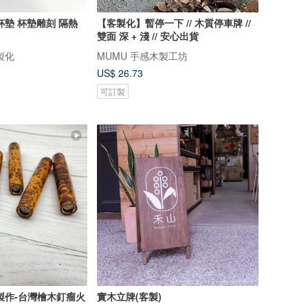
杯墊 杯墊雕刻 隔熱
【客製化】暫停一下 // 木質停車牌 //
雙面 深 + 淺 // 安心出貨
製化
MUMU 手感木製工坊
US$ 26.73
可訂製
製作-台灣檜木釘瘤火
實木立牌(客製)