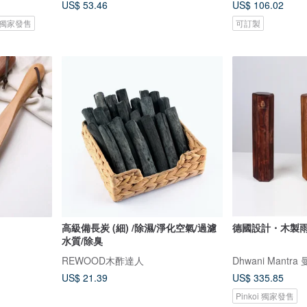
US$ 53.46
US$ 106.02
i 獨家發售
可訂製
高級備長炭 (細) /除濕/淨化空氣/過濾
德國設計・木製雨聲筒
水質/除臭
REWOOD木酢達人
Dhwani Mantr
US$ 21.39
US$ 335.85
Pinkoi 獨家發售