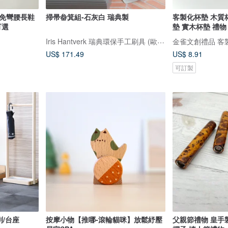
式免彎腰長鞋
掃帚畚箕組-石灰白 瑞典製
客製化杯墊 木質
可選
墊 實木杯墊 禮物
Iris Hantverk 瑞典環保手工刷具 (歐本戶外家居)
金雀文創禮品 客
US$ 171.49
US$ 8.91
可訂製
列/台座
按摩小物【推哪-滾輪貓咪】放鬆紓壓
父親節禮物 皇手