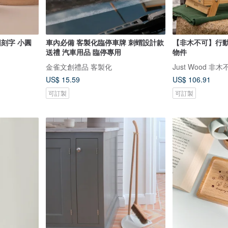
圖刻字 小圓
車內必備 客製化臨停車牌 刺蝟設計款
【非木不可】行
送禮 汽車用品 臨停專用
物件
金雀文創禮品 客製化
Just Wood 非木
US$ 15.59
US$ 106.91
可訂製
可訂製