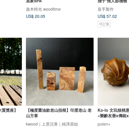
居家SPA
摺子 情人節禮物
遊木時光 woodtime
皇手製作
US$ 20.05
US$ 57.02
可訂製
人木質獎座】
【極度重油款老山扭根】印度老山 老
Ko-lo 文玩核
山方章
×樂齡友善x傳統
kwood｜上景沉香｜純淨原始
puten+