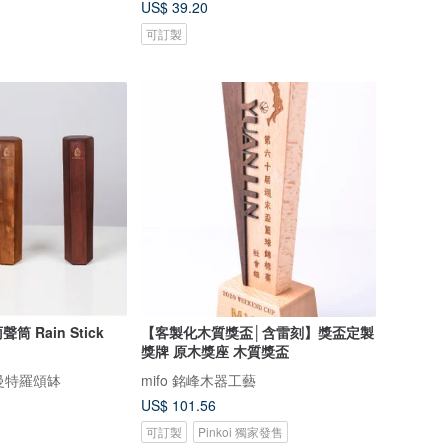
US$ 39.20
可訂製
 Rain Stick
【客製化木質獎盃│含雷刻】獎盃定製
獎牌 原木獎座 木質獎盃
a 曼特羅頌缽
mifo 銘峰木器工藝
US$ 101.56
可訂製
Pinkoi 獨家發售