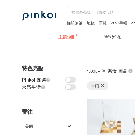
條紋無袖
地毯
雨鞋
2027手帳
c
主題企劃
時尚潮流
特色亮點
1,000+ 件 “
其他
” 商品
Pinkoi 嚴選
木頭
永續生活
寄往
美國