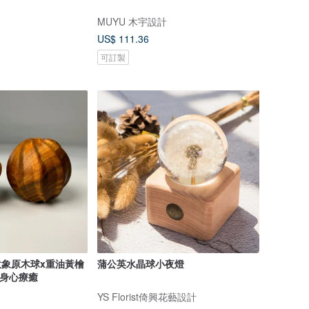
MUYU 木宇設計
US$ 111.36
可訂製
桃意象原木球x重油黃檜
蒲公英水晶球小夜燈
x身心療癒
YS Florist倚興花藝設計