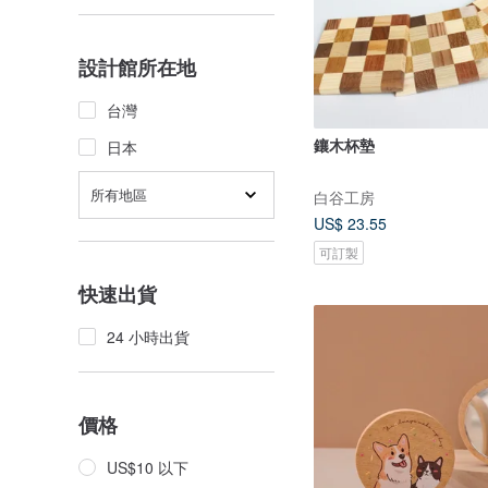
設計館所在地
台灣
鑲木杯墊
日本
所有地區
白谷工房
US$ 23.55
可訂製
快速出貨
24 小時出貨
價格
US$10 以下