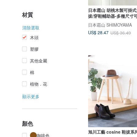
日本霜山 胡桃木製可掛
材質
拔/穿鞋輔助器-多種尺寸
日本霜山 SHIMOYAMA
清除選取
US$ 28.47
US$ 36.49
木頭
塑膠
其他金屬
棉
植物．花
顯示更多
顏色
旭川工藝 cosine 鞋拔系
咖啡色