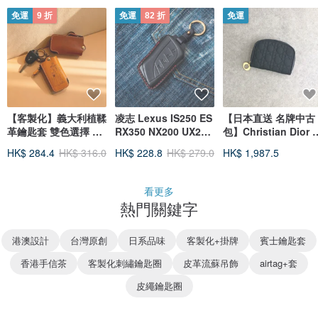
免運
9 折
免運
82 折
免運
【客製化】義大利植鞣
凌志 Lexus IS250 ES
【日本直送 名牌中古
革鑰匙套 雙色選擇 免
RX350 NX200 UX250
包】Christian Dior 鑰
費雕刻文字
LM LC500 汽車鑰匙
匙包 黑色 尼龍
HK$ 284.4
HK$ 316.0
HK$ 228.8
HK$ 279.0
HK$ 1,987.5
皮套
vintage u2kyvi
看更多
熱門關鍵字
港澳設計
台灣原創
日系品味
客製化+掛牌
賓士鑰匙套
香港手信茶
客製化刺繡鑰匙圈
皮革流蘇吊飾
airtag+套
皮繩鑰匙圈