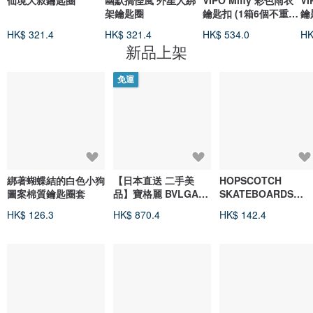
仙境大叔鑰匙圈
幽默搞怪風 外星人綁
VIPO Miffy 彩色雨衣
VI
架鑰匙圈
鑰匙扣 (1箱6個不重
鑰
複) MIF37655-SET6
MI
HK$ 321.4
HK$ 321.4
HK$ 534.0
HK
新品上架
免運
綁著蝴蝶結的白色小狗
【日本直送 二手美
HOPSCOTCH
圖案棉質鑰匙圈套
品】寶格麗 BVLGARI
SKATEBOARDS
鑰匙圈 吊飾 標誌 925
STICKER PACK #1
HK$ 126.3
HK$ 870.4
HK$ 142.4
銀 已拋光