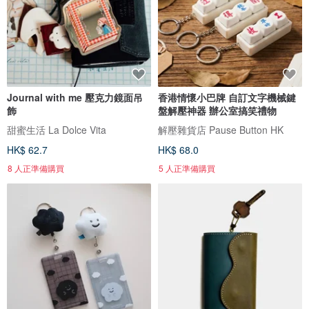
Journal with me 壓克力鏡面吊
香港情懷小巴牌 自訂文字機械鍵
飾
盤解壓神器 辦公室搞笑禮物
甜蜜生活 La Dolce Vita
解壓雜貨店 Pause Button HK
HK$ 62.7
HK$ 68.0
8 人正準備購買
5 人正準備購買