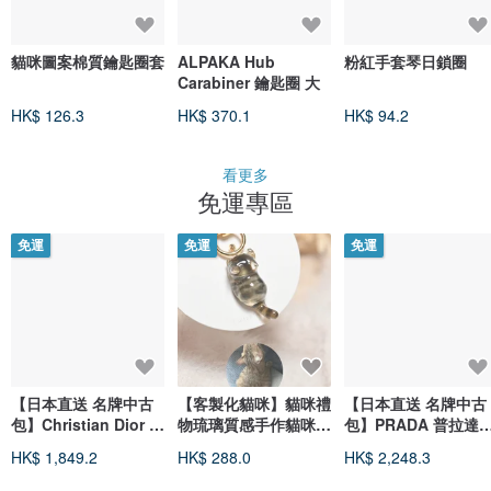
貓咪圖案棉質鑰匙圈套
ALPAKA Hub
粉紅手套琴日鎖圈
Carabiner 鑰匙圈 大
HK$ 126.3
HK$ 370.1
HK$ 94.2
看更多
免運專區
免運
免運
免運
【日本直送 名牌中古
【客製化貓咪】貓咪禮
【日本直送 名牌中古
包】Christian Dior 迪
物琉璃質感手作貓咪鑰
包】PRADA 普拉達
奧 鑰匙圈 金色
匙扣
鑰匙包 黑色 三角標誌
HK$ 1,849.2
HK$ 288.0
HK$ 2,248.3
Cannage 縷空 魅力
尼龍 6 連 M222
復古 2h4zgt
vintage 古董 pgzkk