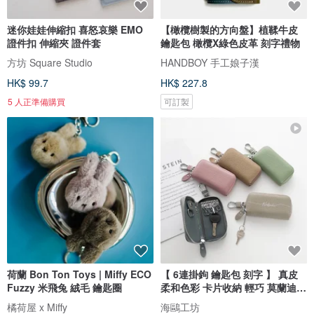
迷你娃娃伸縮扣 喜怒哀樂 EMO
【橄欖樹製的方向盤】植鞣牛皮
證件扣 伸縮夾 證件套
鑰匙包 橄欖X綠色皮革 刻字禮物
方坊 Square Studio
HANDBOY 手工娘子漢
HK$ 99.7
HK$ 227.8
5 人正準備購買
可訂製
荷蘭 Bon Ton Toys | Miffy ECO
【 6連掛鉤 鑰匙包 刻字 】 真皮
Fuzzy 米飛兔 絨毛 鑰匙圈
柔和色彩 卡片收納 輕巧 莫蘭迪色
文字雕刻 HR09U
橘荷屋 x Miffy
海鷗工坊