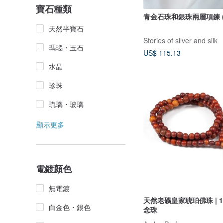
寶石種類
青金石珠和銀珠兩層項鍊 (N
天然半寶石
Stories of silver and silk
瑪瑙・玉石
US$ 115.13
水晶
珍珠
琉璃・玻璃
顯示更多
電鍍顏色
無電鍍
天然老礦皇家琥珀佛珠 | 1
白金色・銀色
念珠