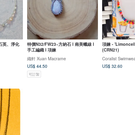
石英、淨化
特價N32/FW23~方納石 l 南美蠟線 l
項鍊 - 'Limonce
手工編織 l 項鍊
(CRN21)
織軒 Xuan Macrame
Coralist Swimwe
US$ 44.50
US$ 32.60
可訂製