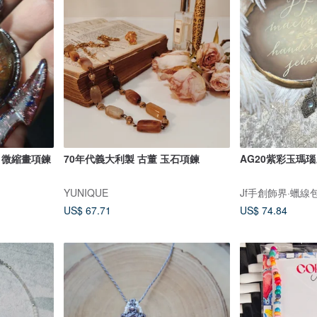
 微縮畫項鍊
70年代義大利製 古董 玉石項鍊
AG20紫彩玉瑪
YUNIQUE
Jf手創飾界·蠟線
US$ 67.71
US$ 74.84