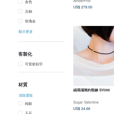
AmberProf
金色
US$ 279.00
古銅
玫瑰金
顯示更多
客製化
可雷射刻字
材質
縞瑪瑙簡約頸鍊 SV096
清除選取
Sugar Valentine
純銀
US$ 24.66
玉石