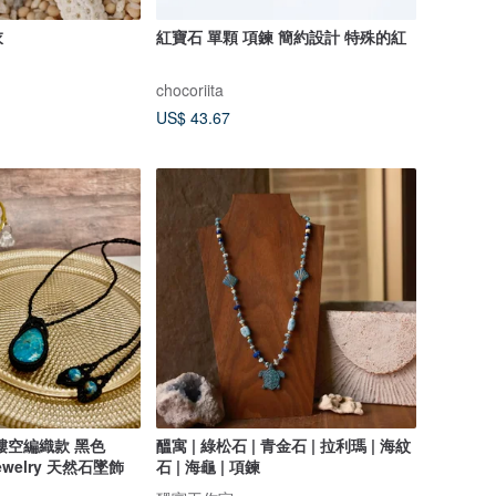
衣
紅寶石 單顆 項鍊 簡約設計 特殊的紅
chocoriita
US$ 43.67
縷空編織款 黑色
醞寓 | 綠松石 | 青金石 | 拉利瑪 | 海紋
 Jewelry 天然石墜飾
石 | 海龜 | 項鍊