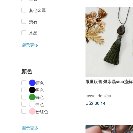
其他金屬
寶石
水晶
顯示更多
顏色
限量販售 煙水晶sica流
藍色
黑色
tassel de sica
綠色
US$ 30.14
白色
粉紅色
顯示更多