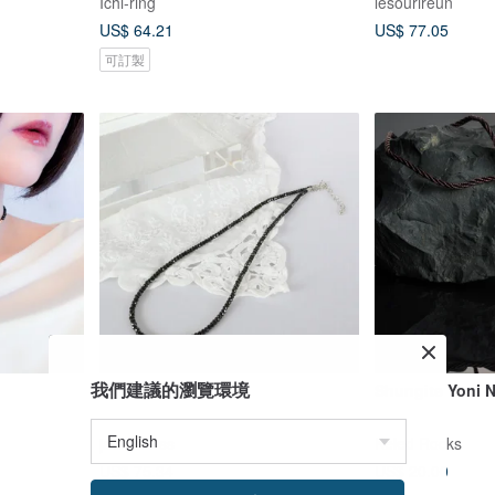
Ichi-ring
lesourireun
US$ 64.21
US$ 77.05
可訂製
我們建議的瀏覽環境
黑色尖晶石項鍊
Shungite Yoni 
jasmine-ss
Keled Rocks
US$ 75.34
US$ 20.00