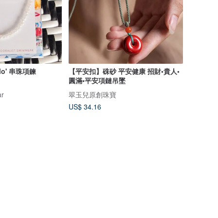
llo' 串珠項鍊
【平安扣】硃砂 平安健康 招財•貴人•
圓滿•平安項鏈吊墜
ar
翠玉兒原創珠寶
US$ 34.16