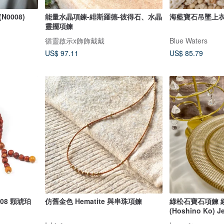
0008)
能量水晶項鍊-緋斯羅德-彼得石、水晶
海藍寶石吊墜上
靈擺項鍊
循靈啟示x飾飾戴戴
Blue Waters
US$ 97.11
US$ 85.79
08 顆琥珀
仿舊金色 Hematite 與串珠項鍊
綠松石寶石項鍊 
(Hoshino Ko)