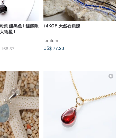
高頻 鍍黑色 l 鎳鐵隕
14KGF 天然石頸鍊
大衛星 l
temtem
US$ 77.23
 168.37