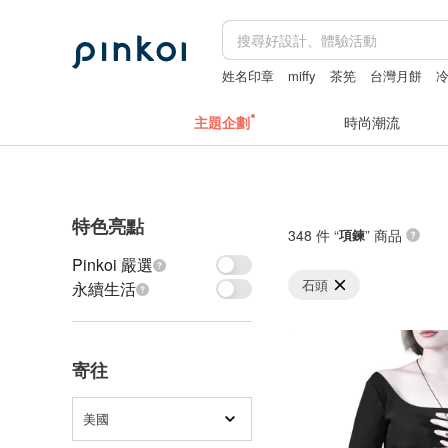
姓名印章
miffy
茶筅
台灣月餅
主題企劃
時尚潮流
特色亮點
348 件 “
項鍊
” 商品
Pinkoi 嚴選
石頭
永續生活
寄往
美國