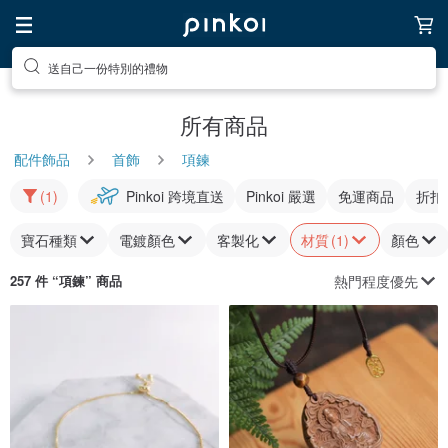
送自己一份特別的禮物
所有商品
配件飾品
首飾
項鍊
(1)
Pinkoi 跨境直送
Pinkoi 嚴選
免運商品
折扣
寶石種類
電鍍顏色
客製化
材質
(1)
顏色
熱門程度優先
257 件 “
項鍊
” 商品