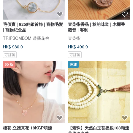
毛價寶 | 925純銀首飾 | 寵物毛髮
壹染指香品 | 秋的味道 | 木樨香
| 寵物紀念品
觀音 | 客制
TRIPBOMBOM 遊藝花舍
壹染指
HK$ 980.0
HK$ 496.9
可訂製
可訂製
65 折
免運
櫻花 立體真花 18KGP項鍊
【素珠】天然白玉菩提根108顆流