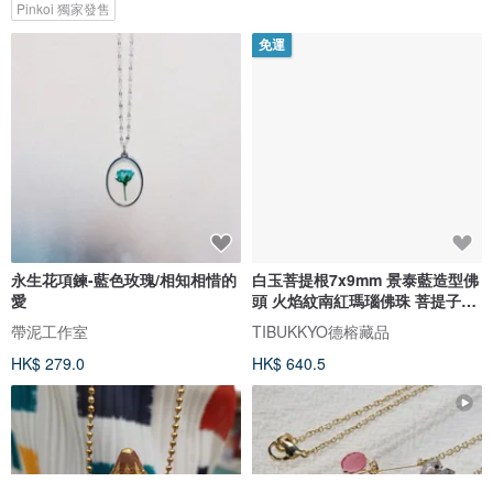
Pinkoi 獨家發售
免運
永生花項鍊-藍色玫瑰/相知相惜的
白玉菩提根7x9mm 景泰藍造型佛
愛
頭 火焰紋南紅瑪瑙佛珠 菩提子手
鍊
帶泥工作室
TIBUKKYO德榕藏品
HK$ 279.0
HK$ 640.5