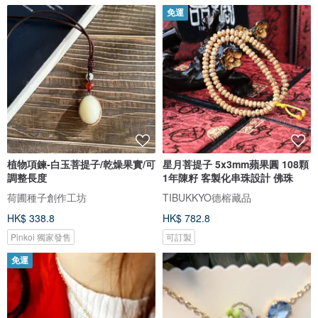
免運
植物項鍊-白玉菩提子/乾燥果實/可
星月菩提子 5x3mm蘋果圓 108顆
調整長度
1年陳籽 客製化串珠設計 佛珠
荷圃種子創作工坊
TIBUKKYO德榕藏品
HK$ 338.8
HK$ 782.8
Pinkoi 獨家發售
可訂製
免運