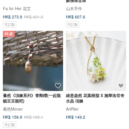
蘇佛珠念珠
Fa for Her 花艾
山木手作
HK$ 273.9
HK$ 421.3
HK$ 607.6
可訂製
可訂製
95 折
驀然《項鍊系列》青剛櫟(一起龍
綠意盎然 花葉樹脂 X 施華洛世奇
貓豆豆龍吧)
水晶 項鍊
驀然Moran
ArtRier
HK$ 156.9
HK$ 165.1
HK$ 149.2
可訂製