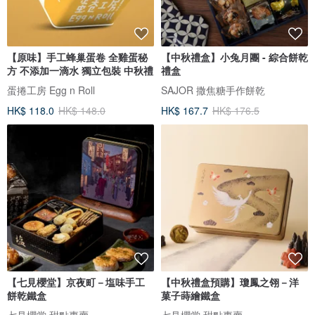
【原味】手工蜂巢蛋卷 全雞蛋秘
【中秋禮盒】小兔月團 - 綜合餅乾
方 不添加一滴水 獨立包裝 中秋禮
禮盒
蛋捲工房 Egg n Roll
SAJOR 撒焦糖手作餅乾
HK$ 118.0
HK$ 148.0
HK$ 167.7
HK$ 176.5
【七見櫻堂】京夜町－塩味手工
【中秋禮盒預購】瓊鳳之翎－洋
餅乾鐵盒
菓子蒔繪鐵盒
七見櫻堂 甜點專賣
七見櫻堂 甜點專賣