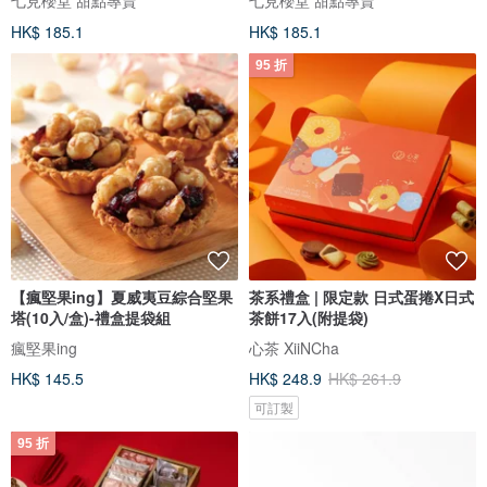
HK$ 185.1
HK$ 185.1
95 折
【瘋堅果ing】夏威夷豆綜合堅果
茶系禮盒 | 限定款 日式蛋捲X日式
塔(10入/盒)-禮盒提袋組
茶餅17入(附提袋)
瘋堅果ing
心茶 XiiNCha
HK$ 145.5
HK$ 248.9
HK$ 261.9
可訂製
95 折