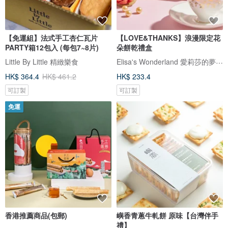
【免運組】法式手工杏仁瓦片
【LOVE&THANKS】浪漫限定花
PARTY箱12包入 (每包7~8片)
朵餅乾禮盒
Elisa's Wonderland 愛莉莎的夢遊仙境
Little By Little 精緻樂食
HK$ 364.4
HK$ 461.2
HK$ 233.4
可訂製
可訂製
免運
香港推薦商品(包郵)
嶼香青蔥牛軋餅 原味【台灣伴手
禮】