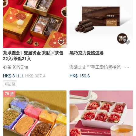
茶系禮盒 | 雙層燙金 茶點╳茶包
黑巧克力愛餡蛋捲
22入/茶點21入
海邊走走***手工愛餡蛋捲第一品牌***「HiWalk」
心茶 XiiNCha
HK$ 311.1
HK$ 327.4
HK$ 156.6
可訂製
79 折