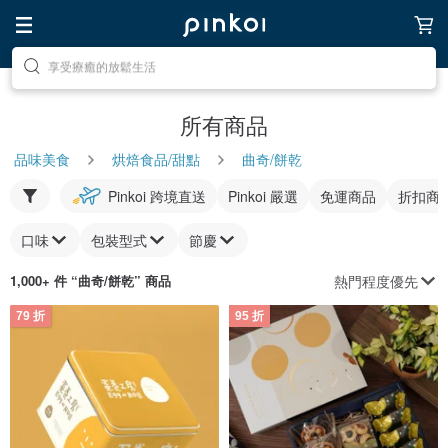
去尋找靈感吧
所有商品
品味美食
烘焙食品/甜點
曲奇/餅乾
Pinkoi 跨境直送
Pinkoi 嚴選
免運商品
折扣商
口味
包裝型式
節慶
熱門程度優先
1,000+ 件 “
曲奇/餅乾
” 商品
79 折
95 折