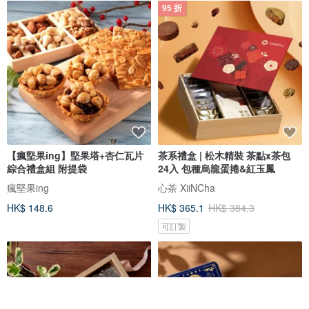
95 折
【瘋堅果ing】堅果塔+杏仁瓦片
茶系禮盒 | 松木精裝 茶點x茶包
綜合禮盒組 附提袋
24入 包種烏龍蛋捲&紅玉鳳
瘋堅果ing
心茶 XiiNCha
HK$ 148.6
HK$ 365.1
HK$ 384.3
可訂製