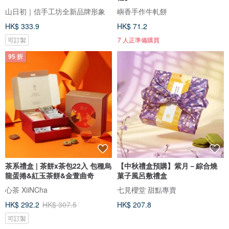
山日初｜信手工坊全新品牌形象
嶼香手作牛軋餅
HK$ 333.9
HK$ 71.2
可訂製
7 人正準備購買
95 折
茶系禮盒 | 茶餅x茶包22入 包種烏
【中秋禮盒預購】紫月－綜合燒
龍蛋捲&紅玉茶餅&金萱曲奇
菓子風呂敷禮盒
心茶 XiiNCha
七見櫻堂 甜點專賣
HK$ 292.2
HK$ 307.5
HK$ 207.8
可訂製