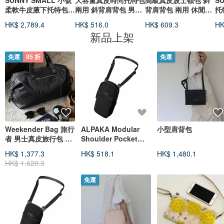
SUNNY SMALL 小號
大容量真皮時尚托特包
高級真皮波士頓包 斜
S
柔軟牛皮腋下托特包
兩用 斜背肩背包 男女
背肩背包 兩用 休閒包
托
黑色
適用 通勤包
款 黑色
HK$ 2,789.4
HK$ 516.0
HK$ 609.3
HK
新品上架
免運
85 折
免運
Weekender Bag 旅行
ALPAKA Modular
小型肩背包
者 男士真皮旅行包 進
Shoulder Pocket
口小牛皮大容量斜背包
Max 大容量肩包
HK$ 1,377.3
HK$ 518.1
HK$ 1,480.1
HK$ 1,620.3
免運