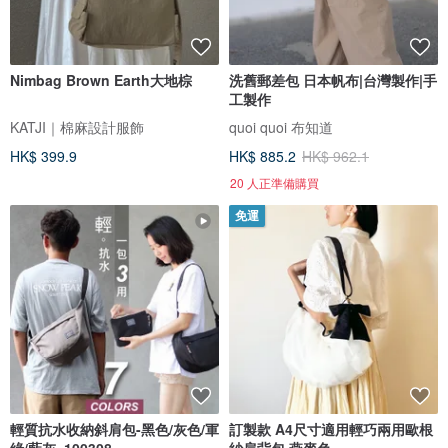
Nimbag Brown Earth大地棕
洗舊郵差包 日本帆布|台灣製作|手
工製作
KATJI｜棉麻設計服飾
quoi quoi 布知道
HK$ 399.9
HK$ 885.2
HK$ 962.1
20 人正準備購買
免運
輕質抗水收納斜肩包-黑色/灰色/軍
訂製款 A4尺寸適用輕巧兩用歐根
綠/藍灰_100308
紗肩背包 燕麥色