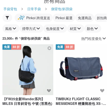
所有商品
手袋背包
日常手袋
側背包/斜孭袋
Pinkoi 跨境直送
Pinkoi 嚴選
免運商品
折扣商
風格
揹帶方式
包身挺度
材質
顏色
熱門程度優先
23,000+ 件 “
側背包/斜孭袋
” 商品
免運
88 折
免運
88 折
【FW25全新Wander系列】
TIMBUK2 FLIGHT CLASSIC
MILES 日常斜背包 中號 (苔黑色)
MESSENGER 輕量郵差包 XS -
灰色