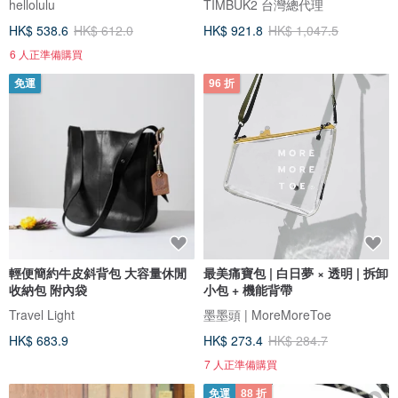
hellolulu
TIMBUK2 台灣總代理
HK$ 538.6
HK$ 612.0
HK$ 921.8
HK$ 1,047.5
6 人正準備購買
免運
96 折
輕便簡約牛皮斜背包 大容量休閒
最美痛寶包 | 白日夢 × 透明 | 拆卸
收納包 附內袋
小包 + 機能背帶
Travel Light
墨墨頭 | MoreMoreToe
HK$ 683.9
HK$ 273.4
HK$ 284.7
7 人正準備購買
免運
88 折