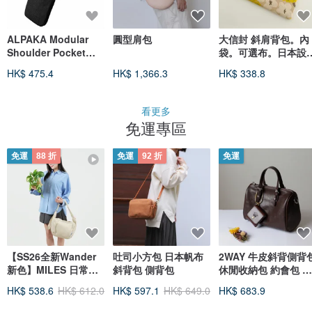
ALPAKA Modular
圓型肩包
大信封 斜肩背包。內
Shoulder Pocket
袋。可選布。日本設
Slim 輕便模組化肩包
布
HK$ 475.4
HK$ 1,366.3
HK$ 338.8
看更多
免運專區
免運
88 折
免運
92 折
免運
【SS26全新Wander
吐司小方包 日本帆布
2WAY 牛皮斜背側背
新色】MILES 日常斜
斜背包 側背包
休閒收納包 約會包 可
背包 中號 (雲尼拿白)
收納長夾
HK$ 538.6
HK$ 612.0
HK$ 597.1
HK$ 649.0
HK$ 683.9