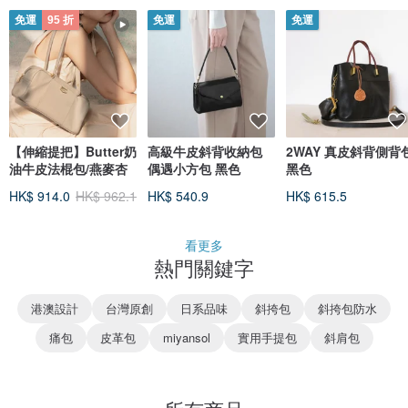
免運
95 折
免運
免運
【伸縮提把】Butter奶
高級牛皮斜背收納包
2WAY 真皮斜背側背
油牛皮法棍包/燕麥杏
偶遇小方包 黑色
黑色
HK$ 914.0
HK$ 962.1
HK$ 540.9
HK$ 615.5
看更多
熱門關鍵字
港澳設計
台灣原創
日系品味
斜挎包
斜挎包防水
痛包
皮革包
miyansol
實用手提包
斜肩包